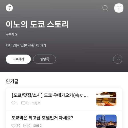
검색하기
티스토리
이노의 도쿄 스토리
구독자
2
재미있는 일본 생활 이야기
구독하기
방명록
신고하기 레이어
열기
인기글
[도쿄/맛집/스시] 도쿄 우메가오카(梅ヶ丘)
에 있는 "미도리스시/미도리즈시(美登利寿
3
0
조회
2
司)" －2009년 8월 29일편-
도쿄역은 최고급 호텔인거 아세요?
29
0
조회
2