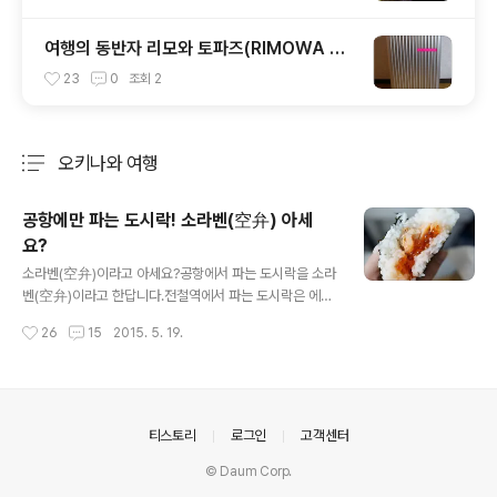
여행의 동반자 리모와 토파즈(RIMOWA TO
PAS) 여행가방
23
0
조회
2
오키나와 여행
분류 전체보기
주요 글 목록
공항에만 파는 도시락! 소라벤(空弁) 아세
요?
글 내용
소라벤(空弁)이라고 아세요?공항에서 파는 도시락을 소라
벤(空弁)이라고 한답니다.전철역에서 파는 도시락은 에끼
벤이라고 하는데요.이번에는 소라벤에 대해 포스팅을 하고
작성시간
26
15
2015. 5. 19.
자 합니다. 이곳은 도쿄 하네다공항입니다.오키나와의 이
시가키섬(이시가키지마)에 가기 위해 하네다공항 국내선으
로 왔어요.한국과 마찬가지로 국내선의 경우 기내식은 나
오지 않고 음료수만 제공되는데요.도쿄 하네다공항에서 이
시가키섬까지 비행시간은 약 3시간입니다.도쿄에서 서울
의안내
티스토리
로그인
고객센터
가는 시간보다 한시간이나 더 가는데 국내선이라는 이유로
© Daum Corp.
기내식이 안나온답니다.그래서 비행기에 탑승하기전에 도
시락을 구입해가는 것을 추천하는데요. 이렇게 도시락 파