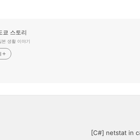
도쿄 스토리
일본 생활 이야기
기
[C#] netstat in 