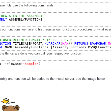
assembly use the following commands
-REGISTER THE ASSEMBLY 
MBLY
 ASSEMBLYFUNCTIONS
our functions we have to first register our functions, procedures or what ever
R USER DEFINED FUNCTION IN SQL SERVER 
NCTION
 TITLECASE
(
@DATA 
NVARCHAR
(
MAX
)) 
RETURNS 
NVARCHAR
(
M
AL
 NAME AssemblyFunctions
.
[AssemblyFunctions.MySQLFuncti
the things are done you can call your respective function
o
.
TitleCase
(
'sample'
)
embly and function will be added to the mssql server. see the image below