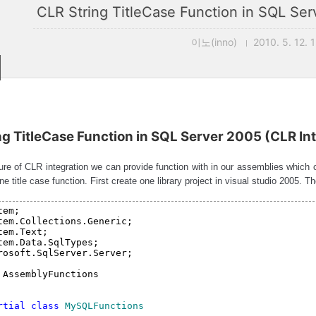
CLR String TitleCase Function in SQL Ser
이노(inno)
2010. 5. 12. 
ng TitleCase Function in SQL Server 2005 (CLR In
ure of CLR integration we can provide function with in our assemblies whic
one title case function. First create one library project in visual studio 2005. 
tem;
tem.Collections.Generic;
tem.Text;
tem.Data.SqlTypes;
rosoft.SqlServer.Server;
 AssemblyFunctions

rtial 
class 
MySQLFunctions    