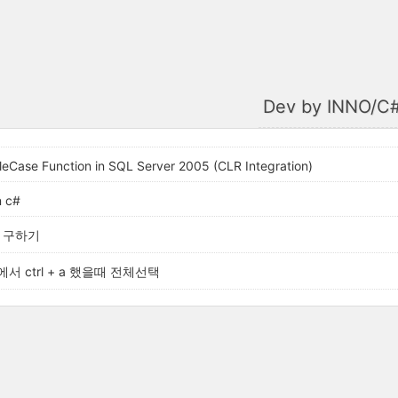
Dev by INNO/C
tleCase Function in SQL Server 2005 (CLR Integration)
n c#
T 구하기
x 에서 ctrl + a 했을때 전체선택