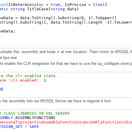
ion
(IsDeterministic = 
true
, IsPrecise = 
true
)]
atic 
string
 TitleCase(
string
 data)

seData = data.ToString().Substring(0, 1).ToUpper()

String().Substring(1, data.ToString().Length -1).ToLower
seData;

ompile this assembly and keep it at one location. Then move to MSSQL Ma
e bye one
to enable the CLR integration for that we have to use the sp_configure store 
re the clr enabled state
ure 
'clr enabled'
,
 1
E

 the assembly into our MSSQL Server we have to register it first
R CLASS LIBARIES IN SQL SERVER
SEMBLY
 ASSEMBLYFUNCTIONS 
personal\projects\AssemblyFunctions\AssemblyFunctions\bi
ISSION_SET 
= 
SAFE
