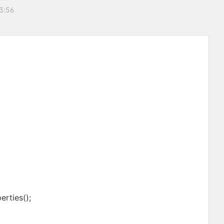
13:56
erties();