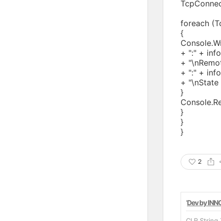
TcpConnect
foreach (T
{
Console.Wr
+ ":" + inf
+ "\nRemot
+ ":" + in
+ "\nState 
}
Console.Re
}
}
}
2
'
Dev by INN
CLR String 