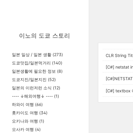
이노의 도쿄 스토리
일본 일상 / 일본 생활
(273)
CLR String Ti
도쿄맛집/일본먹거리
(140)
[C#] netstat i
일본생활에 필요한 정보
(8)
[C#]NETSTA
도쿄지진/일본지진
(52)
일본의 이런저런 소식
(12)
[C#] textbo
---- ↓해외여행↓ ----
(1)
하와이 여행
(66)
홋카이도 여행
(34)
오키나와 여행
(1)
오사카 여행
(4)