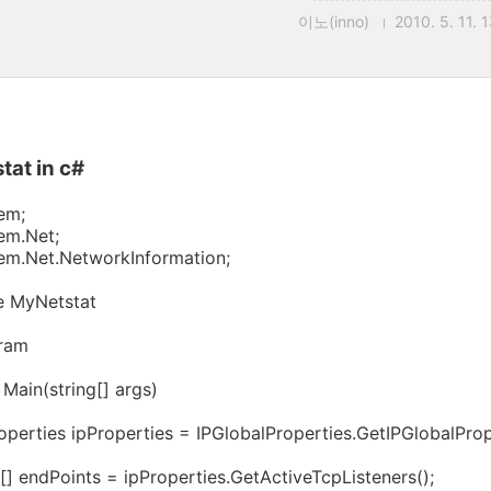
이노(inno)
2010. 5. 11. 
tat in c#
em;
em.Net;
em.Net.NetworkInformation;
 MyNetstat
ogram
 Main(string[] args)
operties ipProperties = IPGlobalProperties.GetIPGlobalProp
[] endPoints = ipProperties.GetActiveTcpListeners();