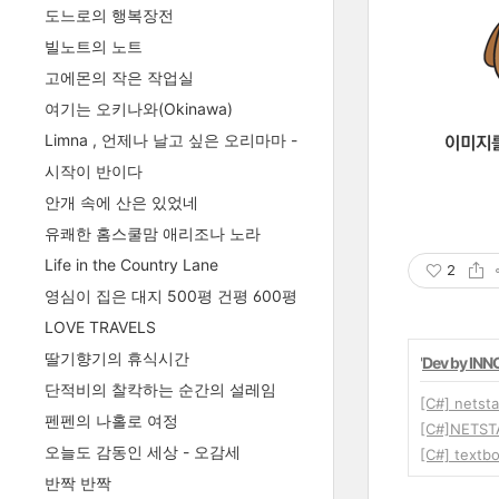
도느로의 행복장전
빌노트의 노트
고에몬의 작은 작업실
여기는 오키나와(Okinawa)
Limna , 언제나 날고 싶은 오리마마 -
시작이 반이다
안개 속에 산은 있었네
유쾌한 홈스쿨맘 애리조나 노라
Life in the Country Lane
2
영심이 집은 대지 500평 건평 600평
LOVE TRAVELS
딸기향기의 휴식시간
'
Dev by INN
단적비의 찰칵하는 순간의 설레임
[C#] netsta
펜펜의 나홀로 여정
[C#]NETS
오늘도 감동인 세상 - 오감세
[C#] text
반짝 반짝