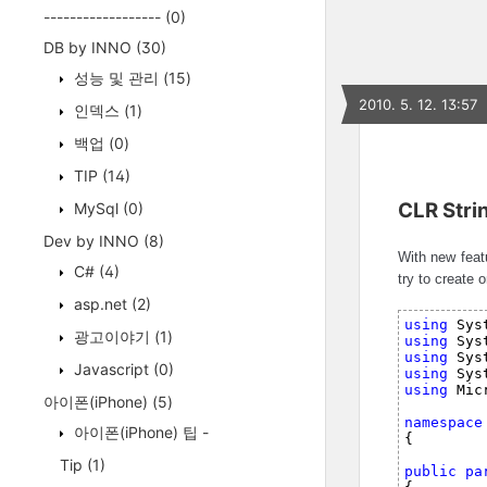
------------------
(0)
DB by INNO
(30)
성능 및 관리
(15)
2010. 5. 12. 13:57
인덱스
(1)
백업
(0)
TIP
(14)
CLR Stri
MySql
(0)
Dev by INNO
(8)
With new feat
C#
(4)
try to create 
asp.net
(2)
using
 Sys
광고이야기
(1)
using
 Sys
using
 Sys
Javascript
(0)
using
 Sys
using
 Mic
아이폰(iPhone)
(5)
namespace
아이폰(iPhone) 팁 -
{
Tip
(1)
public 
pa