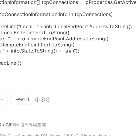
ionInformation[] tcpConnections = ipProperties.GetActiv
cpConnectionInformation info in tcpConnections)
iteLine("Local : " + info.LocalEndPoint.Address.ToString()
o.LocalEndPoint.Port.ToString()
e : " + info.RemoteEndPoint.Address.ToString()
fo.RemoteEndPoint.Port.ToString()
: " + info.State.ToString() + "\n\n");
adLine();
구독하기
O
>
C#
' 카테고리의 다른 글
TitleCase Function in SQL Server 2005 (CLR Integration)