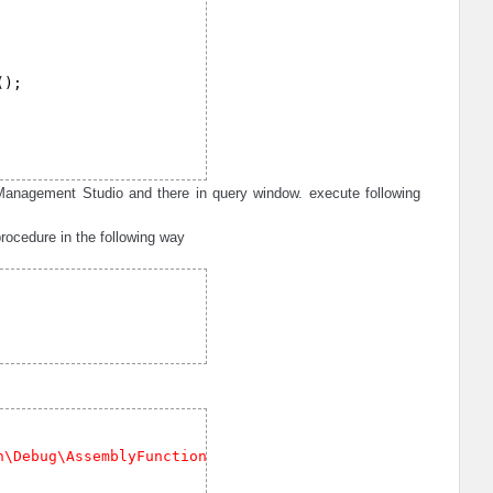
();
nagement Studio and there in query window. execute following
procedure in the following way
n\Debug\AssemblyFunctions.dll'