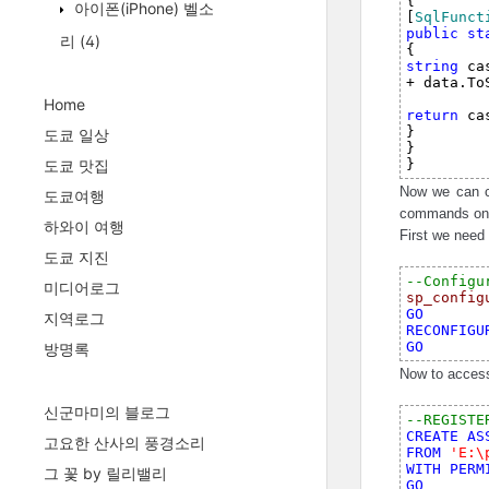
{

아이폰(iPhone) 벨소
[
SqlFunct
public 
st
리
(4)
{
string
 ca
+ data.To
Home
return
 ca
}

도쿄 일상
}

도쿄 맛집
}
Now we can c
도쿄여행
commands on
하와이 여행
First we need 
도쿄 지진
--Configu
미디어로그
sp_config
GO

지역로그
RECONFIGUR
GO
방명록
Now to access
신군마미의 블로그
--REGISTE
CREATE 
AS
고요한 산사의 풍경소리
FROM 
'E:\
WITH 
PERM
그 꽃 by 릴리밸리
GO