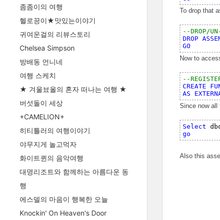
좀좀이의 여행
To drop that 
헬로끙이★맛있는이야기
--DROP/UN
귀여운걸의 리뷰스토리
DROP 
ASSE
GO
Chelsea Simpson
Now to access 
방배동 언니네
여행 스케치
--REGISTE
CREATE 
FU
★ 겨울뵤올의 혼자 떠나는 여행 ★
AS 
EXTERN
버섯돌이 세상
Since now all 
+CAMELION+
Select
 db
히티틀러의 여행이야기
go
야무지게 놀고먹자
Also this ass
화이트퀸의 음악여행
대명리조트와 함께하는 아름다운 동
행
에스델의 마음이 행복한 오늘
Knockin' On Heaven's Door