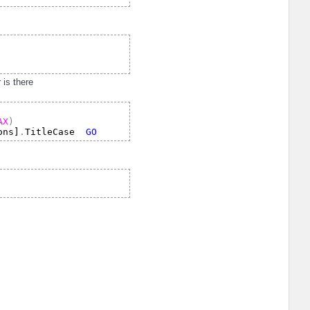
 is there
AX
)
ons]
.
TitleCase 
GO