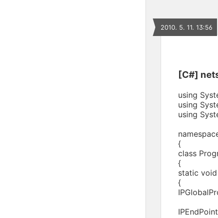
2010. 5. 11. 13:56
[C#] nets
using Syst
using Syst
using Syst
namespace
{
class Pr
{
static void
{
IPGlobalPr
IPEndPoint