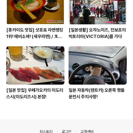
[홋카이도 맛집] 삿포로 라면랭킹
[일본생활] 오챠노미즈, 진보쵸의
1위! 에비소바! (새우라면) / えび
빅토리아(VICTORIA)를 가다
そば一幻 / 이찌겐
[일본 맛집] 우메가오카의 미도리
일본 자동차(렌트카) 오른쪽 핸들
스시(미도리즈시) 본점!
운전시 주의사항!
의안내
티스토리
로그인
고객센터