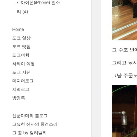
아이폰(iPhone) 벨소
리
(4)
Home
도쿄 일상
도쿄 맛집
그 수조 안
도쿄여행
그리고 낚시
하와이 여행
도쿄 지진
그냥 주문도
미디어로그
지역로그
방명록
신군마미의 블로그
고요한 산사의 풍경소리
그 꽃 by 릴리밸리