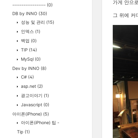
가게 안으로
------------------
(0)
DB by INNO
(30)
그 위에 커
성능 및 관리
(15)
인덱스
(1)
백업
(0)
TIP
(14)
MySql
(0)
Dev by INNO
(8)
C#
(4)
asp.net
(2)
광고이야기
(1)
Javascript
(0)
아이폰(iPhone)
(5)
아이폰(iPhone) 팁 -
Tip
(1)