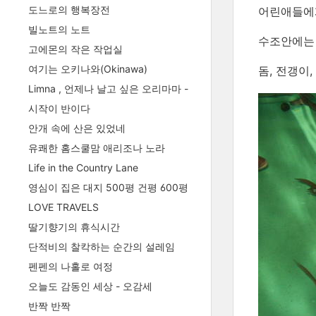
도느로의 행복장전
어린애들에
빌노트의 노트
수조안에는
고에몬의 작은 작업실
여기는 오키나와(Okinawa)
돔, 전갱이,
Limna , 언제나 날고 싶은 오리마마 -
시작이 반이다
안개 속에 산은 있었네
유쾌한 홈스쿨맘 애리조나 노라
Life in the Country Lane
영심이 집은 대지 500평 건평 600평
LOVE TRAVELS
딸기향기의 휴식시간
단적비의 찰칵하는 순간의 설레임
펜펜의 나홀로 여정
오늘도 감동인 세상 - 오감세
반짝 반짝