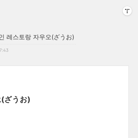
인 레스토랑 자우오(ざうお)
07:43
(ざうお)