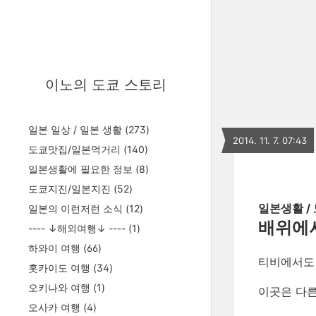
이노의 도쿄 스토리
일본 일상 / 일본 생활
(273)
2014. 11. 7. 07:43
도쿄맛집/일본먹거리
(140)
일본생활에 필요한 정보
(8)
도쿄지진/일본지진
(52)
일본생활 /
일본의 이런저런 소식
(12)
배위에서
---- ↓해외여행↓ ----
(1)
하와이 여행
(66)
티비에서도 
홋카이도 여행
(34)
오키나와 여행
(1)
이곳은 다른
오사카 여행
(4)