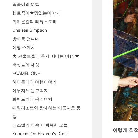
좀좀이의 여행
헬로끙이★맛있는이야기
귀여운걸의 리뷰스토리
Chelsea Simpson
방배동 언니네
여행 스케치
★ 겨울뵤올의 혼자 떠나는 여행 ★
버섯돌이 세상
+CAMELION+
히티틀러의 여행이야기
야무지게 놀고먹자
화이트퀸의 음악여행
대명리조트와 함께하는 아름다운 동
행
에스델의 마음이 행복한 오늘
이렇게 직접
Knockin' On Heaven's Door