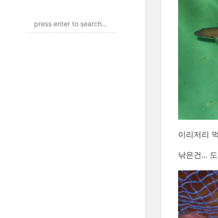
이리저리 먹
낚은건... 도미