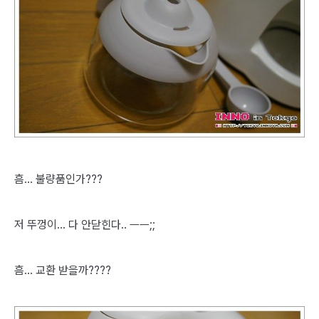
흠... 불량품인가???
저 뚜껑이... 다 안닫힌다.. ㅡㅡ;;
흠... 교환 받을까????