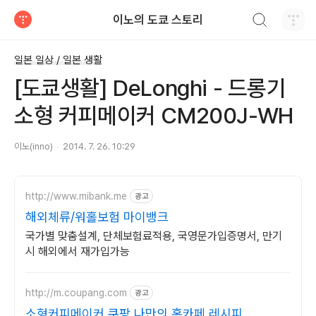
검색하기
이노의 도쿄 스토리
티스토리
일본 일상 / 일본 생활
[도쿄생활] DeLonghi - 드롱기
소형 커피메이커 CM200J-WH
이노(inno)
2014. 7. 26. 10:29
http://www.mibank.me
광고
해외체류/워홀보험 마이뱅크
국가별 맞춤설계, 단체보험료적용, 국영문가입증명서, 만기
시 해외에서 재가입가능
http://m.coupang.com
광고
소형커피메이커 쿠팡 나만의 홈카페 레시피